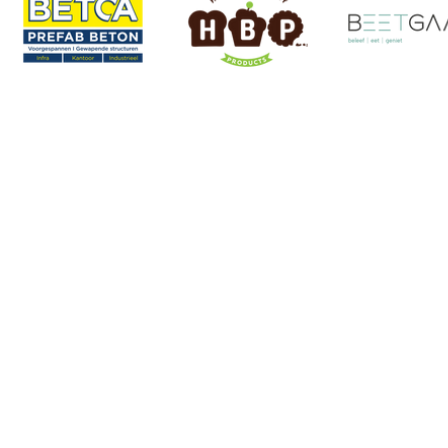
informatie mee. Domein
gesloten Voor de veiligheid van
de bezoeker en voor het g
Atletiekclub Waasland
Gerard Bontinck stadion
Lange Rekstraat 28
9100 Sint-Niklaas