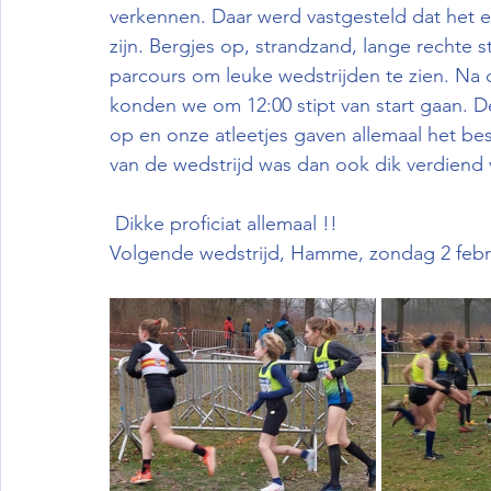
verkennen. Daar werd vastgesteld dat het e
zijn. Bergjes op, strandzand, lange rechte 
parcours om leuke wedstrijden te zien. Na
konden we om 12:00 stipt van start gaan. D
op en onze atleetjes gaven allemaal het best
van de wedstrijd was dan ook dik verdiend 
 Dikke proficiat allemaal !!
Volgende wedstrijd, Hamme, zondag 2 febr