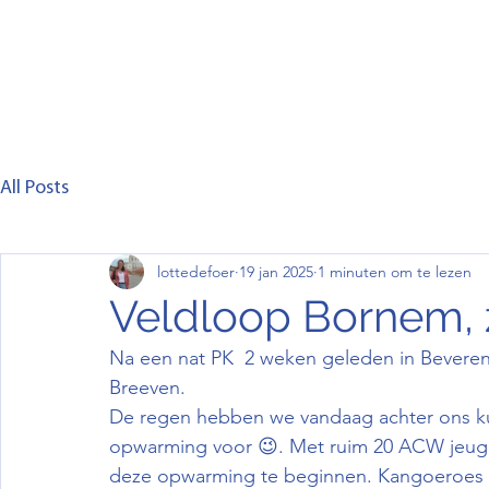
Home
Club
Lid worden
Wedstrijd
C
All Posts
lottedefoer
19 jan 2025
1 minuten om te lezen
Veldloop Bornem, 
Na een nat PK  2 weken geleden in Bevere
Breeven.
De regen hebben we vandaag achter ons k
opwarming voor 😉. Met ruim 20 ACW jeugd
deze opwarming te beginnen. Kangoeroes e