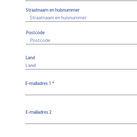
u
i
Straatnaam en huisnummer
r
e
d
Postcode
Land
E-mailadres 1
E-mailadres 2