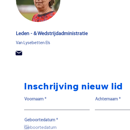
Leden - & Wedstrijdadministratie
Van Lysebetten Els
Inschrijving nieuw lid
Voornaam
Achternaam
r
Geboortedatum
*
e
q