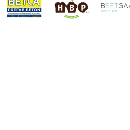
Atletiekclub Waasland
Gerard Bontinck stadion
Lange Rekstraat 28
9100 Sint-Niklaas