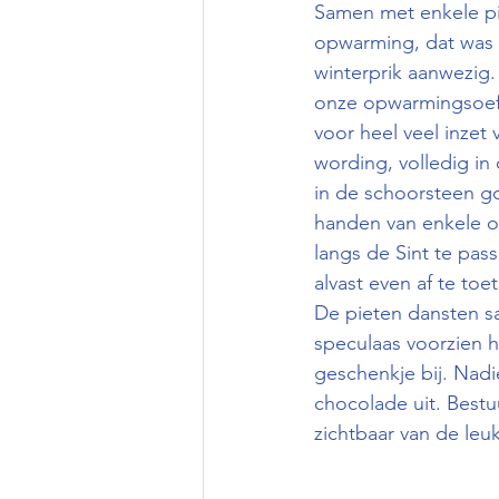
Samen met enkele pi
opwarming, dat was 
winterprik aanwezig
onze opwarmingsoefe
voor heel veel inzet 
wording, volledig in
in de schoorsteen g
handen van enkele o
langs de Sint te pas
alvast even af te toe
De pieten dansten sa
speculaas voorzien h
geschenkje bij. Nadi
chocolade uit. Bestu
zichtbaar van de leu