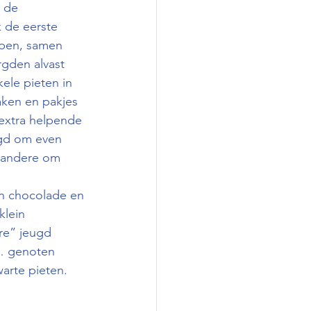
 de 
 de eerste 
open, samen 
gden alvast 
kele pieten in 
aken en pakjes 
extra helpende 
ugd om even 
e andere om 
en chocolade en 
klein 
re” jeugd 
 … genoten 
arte pieten.