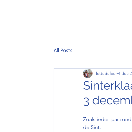
Home
Club
Lid wor
All Posts
lottedefoer
4 dec 2
Sinterkl
3 decem
Zoals ieder jaar ro
de Sint.