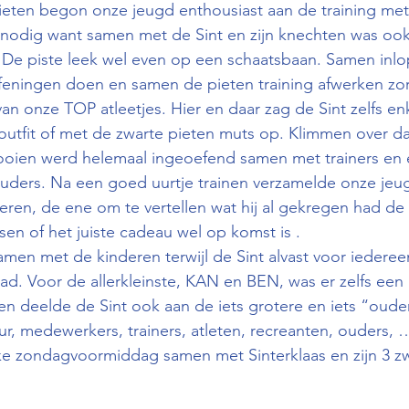
eten begon onze jeugd enthousiast aan de training met
nodig want samen met de Sint en zijn knechten was ook
. De piste leek wel even op een schaatsbaan. Samen inl
ningen doen en samen de pieten training afwerken zor
van onze TOP atleetjes. Hier en daar zag de Sint zelfs en
 outfit of met de zwarte pieten muts op. Klimmen over d
ooien werd helemaal ingeoefend samen met trainers en 
uders. Na een goed uurtje trainen verzamelde onze je
seren, de ene om te vertellen wat hij al gekregen had d
tsen of het juiste cadeau wel op komst is .
men met de kinderen terwijl de Sint alvast voor iedere
ad. Voor de allerkleinste, KAN en BEN, was er zelfs een 
en deelde de Sint ook aan de iets grotere en iets “oude
ur, medewerkers, trainers, atleten, recreanten, ouders,
ke zondagvoormiddag samen met Sinterklaas en zijn 3 zw