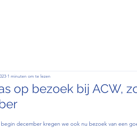
den
Wedstrijd
Contact
Clubkledij
023
1 minuten om te lezen
aas op bezoek bij ACW, 
ber
nd begin december kregen we ook nu bezoek van een goe