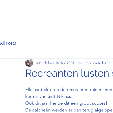
Home
Club
Lid worden
Wedstrijd
C
All Posts
lottedefoer
16 dec 2023
1 minuten om te lezen
Recreanten lusten
Elk jaar trakteren de recreantentrainers h
kermis van Sint-Niklaas.
Ook dit jaar kende dit een groot succes!
De calorieën werden er dan terug afgelop