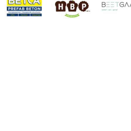
informatie mee. Domein
gesloten Voor de veiligheid van
de bezoeker en voor het g
Atletiekclub Waasland
Gerard Bontinck stadion
Lange Rekstraat 28
9100 Sint-Niklaas