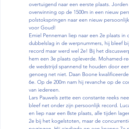
overtuigend naar een eerste plaats. Jorden
overwinning op de 1500m in een nieuw pers
polstokspringen naar een nieuw persoonlij
voor Goud!
Emiel Penneman liep naar een 2e plaats in
dubbelslag in de werpnummers, hij bleef bij
record maar werd wel 2e! Bij het discuswerp
hem een 3e plaats opleverde. Mohamed-reda
de wedstrijd spannend te houden door een 
genoeg net niet. Daan Boone kwalificeerde h
6e. Op de 200m nam hij revanche op de co
van iedereen.
Lars Pauwels zette een constante reeks nee
bleef net onder zijn persoonlijk record. 
en liep naar een 8ste plaats, alle tijden l
2e bij het kogelstoten, maar de concurrent
pogingen. Hij eindigde op een knappe 7e p