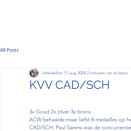
Home
Club
Lid worden
Wedstrijd
C
All Posts
lottedefoer
17 aug 2024
2 minuten om te lezen
KVV CAD/SCH
3x Goud 2x zilver 3x brons
ACW behaalde maar liefst 8 medailles op 
CAD/SCH. Paul Sarens was de concurrentie 