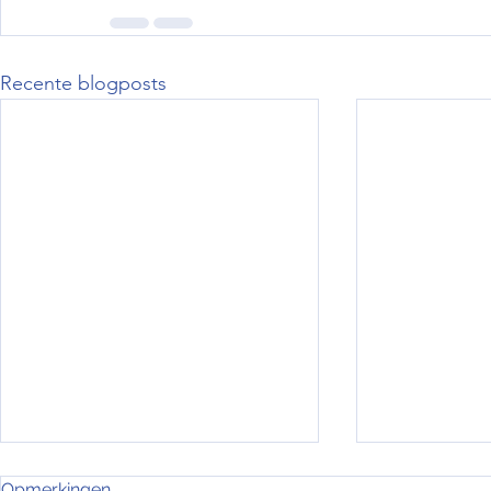
Recente blogposts
Putteke winter - Lange
De raad va
Opmerkingen