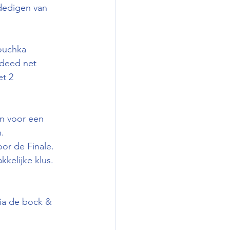
rdedigen van 
ouchka 
 deed net 
t 2 
en voor een 
.
or de Finale. 
kkelijke klus. 
ia de bock & 