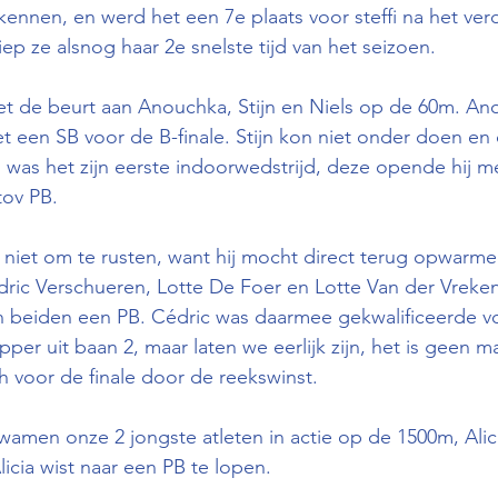
t kennen, en werd het een 7e plaats voor steffi na het ve
liep ze alsnog haar 2e snelste tijd van het seizoen. 
t de beurt aan Anouchka, Stijn en Niels op de 60m. An
et een SB voor de B-finale. Stijn kon niet onder doen en
s was het zijn eerste indoorwedstrijd, deze opende hij me
tov PB. 
ij niet om te rusten, want hij mocht direct terug opwarm
ic Verschueren, Lotte De Foer en Lotte Van der Vreken
n beiden een PB. Cédric was daarmee gekwalificeerde vo
er uit baan 2, maar laten we eerlijk zijn, het is geen ma
ch voor de finale door de reekswinst.
amen onze 2 jongste atleten in actie op de 1500m, Alic
icia wist naar een PB te lopen.