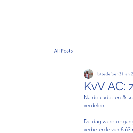
Home
Club
Lid wor
All Posts
lottedefoer
31 jan 
KvV AC: z
Na de cadetten & sch
verdelen. 
De dag werd opgang 
verbeterde van 8.63 n