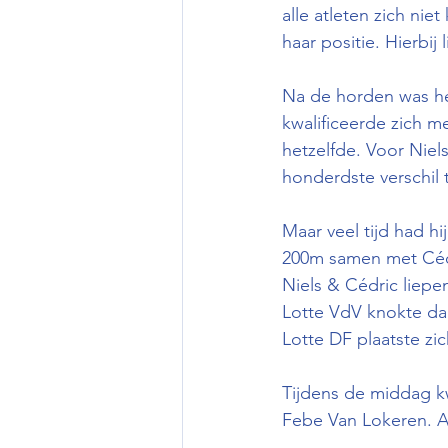
alle atleten zich nie
haar positie. Hierbij 
Na de horden was he
kwalificeerde zich m
hetzelfde. Voor Niel
honderdste verschil 
Maar veel tijd had h
200m samen met Cédr
Niels & Cédric liepe
Lotte VdV knokte dapp
Lotte DF plaatste zi
Tijdens de middag kw
Febe Van Lokeren. Al