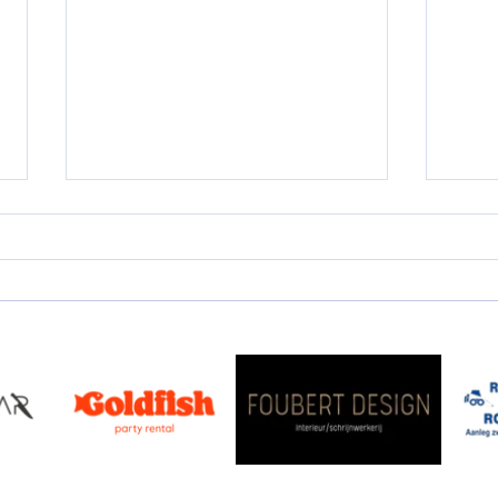
De raad van de dag: om te
groeien moet je leren
opstaan
Info