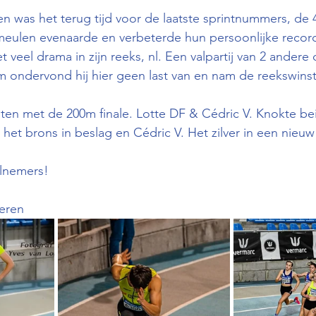
n was het terug tijd voor de laatste sprintnummers, de 
eulen evenaarde en verbeterde hun persoonlijke record
 veel drama in zijn reeks, nl. Een valpartij van 2 andere
 ondervond hij hier geen last van en nam de reekswinst
ten met de 200m finale. Lotte DF & Cédric V. Knokte be
 het brons in beslag en Cédric V. Het zilver in een nieuw
elnemers!
keren