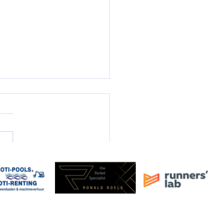
-sessie Trail-Run ACW!