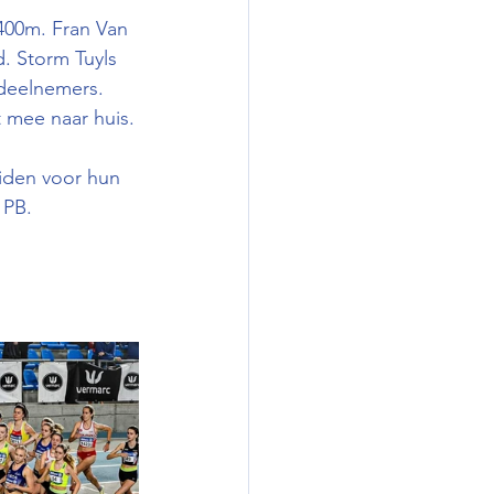
400m. Fran Van 
. Storm Tuyls 
 deelnemers. 
 mee naar huis.
iden voor hun 
 PB.