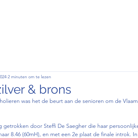
den
Wedstrijd
Contact
Clubkledij
2024
2 minuten om te lezen
ilver & brons
olieren was het de beurt aan de senioren om de Vlaamse
getrokken door Steffi De Saegher die haar persoonlijk
aar 8.46 (60mH), en met een 2e plaat de finale introk. In 