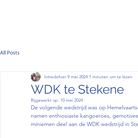
Home
Club
Lid worden
Wedstrijd
C
All Posts
lottedefoer
9 mei 2024
1 minuten om te lezen
WDK te Stekene
Bijgewerkt op:
10 mei 2024
De volgende wedstrijd was op Hemelvaarts
namen enthiosiaste kangoeroes, gemotiveer
miniemen deel aan de WDK wedstrijd in St