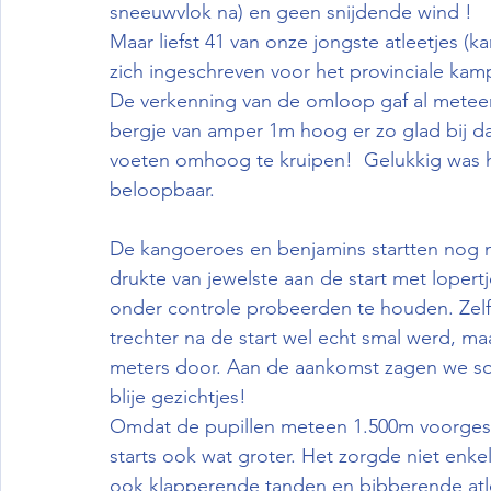
sneeuwvlok na) en geen snijdende wind !
Maar liefst 41 van onze jongste atleetjes 
zich ingeschreven voor het provinciale k
De verkenning van de omloop gaf al meteen d
bergje van amper 1m hoog er zo glad bij d
voeten omhoog te kruipen!  Gelukkig was h
beloopbaar.
De kangoeroes en benjamins startten nog me
drukte van jewelste aan de start met lopert
onder controle probeerden te houden. Zelfs 
trechter na de start wel echt smal werd, m
meters door. Aan de aankomst zagen we so
blije gezichtjes!
Omdat de pupillen meteen 1.500m voorgesc
starts ook wat groter. Het zorgde niet enkel
ook klapperende tanden en bibberende atlee