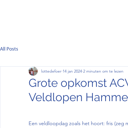
Home
Club
Lid worden
Wedstrijd
C
All Posts
lottedefoer
14 jan 2024
2 minuten om te lezen
Grote opkomst AC
Veldlopen Hamme
Een veldloopdag zoals het hoort: fris (zeg