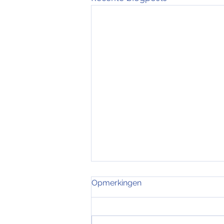
Putteke winter - Lange
Opmerkingen
rekstraat
Op zaterdag 22 november vindt
de 8e editie van Putteke Winter