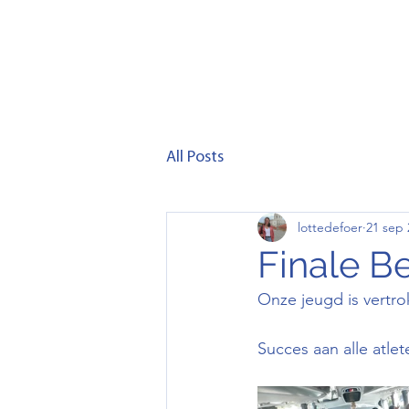
Home
Club
Lid wor
All Posts
lottedefoer
21 sep 
Finale B
Onze jeugd is vertro
Succes aan alle atlet