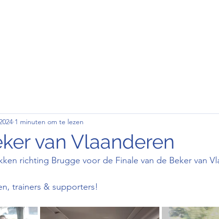
den
Wedstrijd
Contact
Clubkledij
2024
1 minuten om te lezen
eker van Vlaanderen
kken richting Brugge voor de Finale van de Beker van V
en, trainers & supporters!