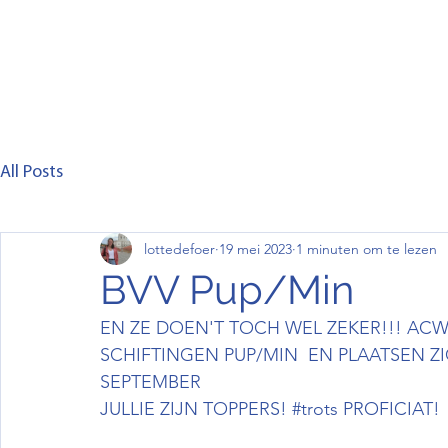
Home
Club
Lid worden
Wedstrijd
C
All Posts
lottedefoer
19 mei 2023
1 minuten om te lezen
BVV Pup/Min
EN ZE DOEN'T TOCH WEL ZEKER!!! ACW
SCHIFTINGEN PUP/MIN  EN PLAATSEN Z
SEPTEMBER
JULLIE ZIJN TOPPERS! 
#trots
 PROFICIAT!