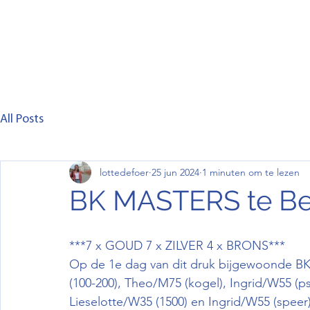
Home
Club
Lid worden
Wedstrijd
C
All Posts
lottedefoer
25 jun 2024
1 minuten om te lezen
BK MASTERS te Be
***7 x GOUD 7 x ZILVER 4 x BRONS***
Op de 1e dag van dit druk bijgewoonde BK 
(100-200), Theo/M75 (kogel), Ingrid/W55 (pss
Lieselotte/W35 (1500) en Ingrid/W55 (speer