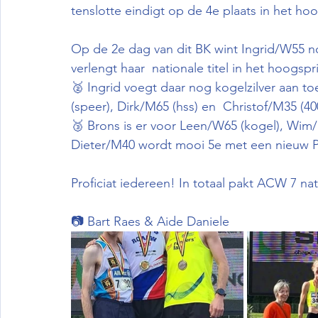
tenslotte eindigt op de 4e plaats in het h
Op de 2e dag van dit BK wint Ingrid/W55 
verlengt haar  nationale titel in het hoogsp
🥈 Ingrid voegt daar nog kogelzilver aan t
(speer), Dirk/M65 (hss) en  Christof/M35 (400
🥉 Brons is er voor Leen/W65 (kogel), Wim/
Dieter/M40 wordt mooi 5e met een nieuw P
Proficiat iedereen! In totaal pakt ACW 7 nat
📷 Bart Raes & Aide Daniele