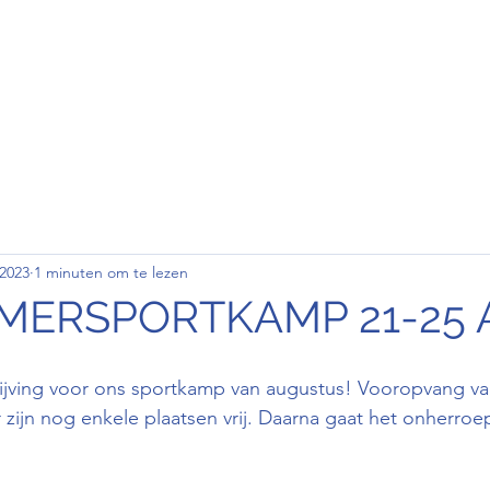
den
Wedstrijd
Contact
Clubkledij
 2023
1 minuten om te lezen
MERSPORTKAMP 21-25 
rijving voor ons sportkamp van augustus! Vooropvang va
 zijn nog enkele plaatsen vrij. Daarna gaat het onherroep