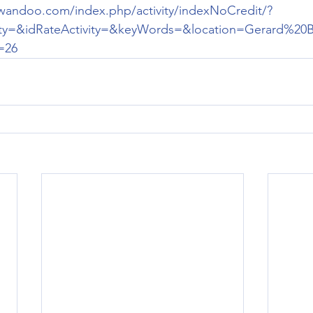
.kwandoo.com/index.php/activity/indexNoCredit/?
y=&idRateActivity=&keyWords=&location=Gerard%20B
=26