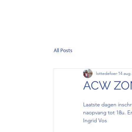
Home
Club
Lid wor
All Posts
lottedefoer
14 aug
ACW ZO
Laatste dagen insch
naopvang tot 18u. Er
Ingrid Vos