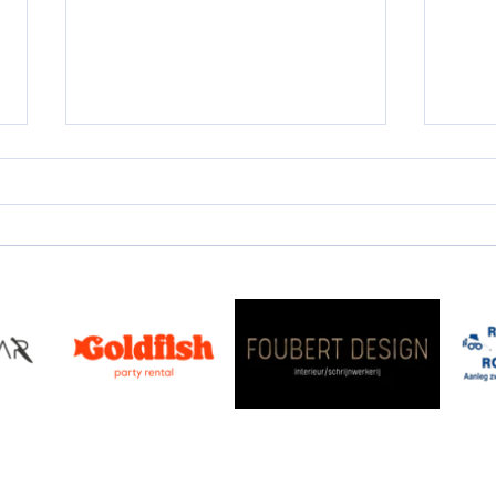
De raad van de dag: om te
groeien moet je leren
opstaan
Info