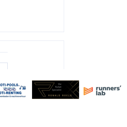
-sessie Trail-Run ACW!