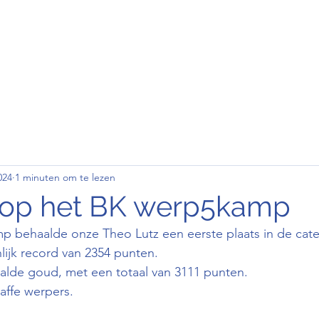
den
Wedstrijd
Contact
Clubkledij
024
1 minuten om te lezen
 op het BK werp5kamp
 behaalde onze Theo Lutz een eerste plaats in de cat
ijk record van 2354 punten.
alde goud, met een totaal van 3111 punten.
raffe werpers.