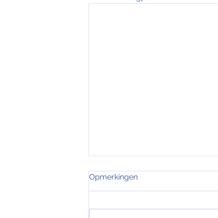
Putteke winter - Lange
Opmerkingen
rekstraat
Op zaterdag 22 november vindt
de 8e editie van Putteke Winter