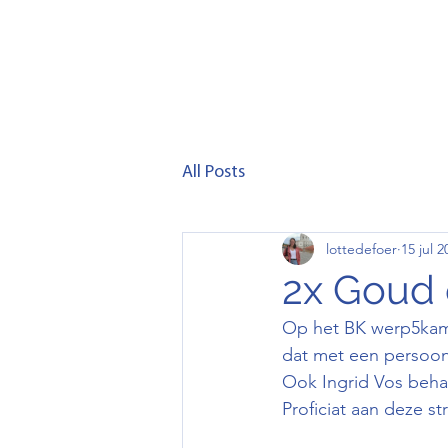
Home
Club
Lid wor
All Posts
lottedefoer
15 jul 2
2x Goud
Op het BK werp5kamp
dat met een persoonl
Ook Ingrid Vos beha
Proficiat aan deze st