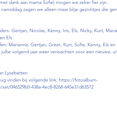
et dank aan mama Sofie) mogen we zeker fier zijn.
 namiddag zagen we alleen maar blije gezichtjes die ge
rs: Gertjan, Nicolas, Kenny, Iris, Els, Nicky, Kurt, Maria
en Els
en: Marianne, Gertjan, Greet, Kurt, Sofie, Kenny, Els en 
jullie volgend jaar weer verwachten voor een nieuwe, u
Van Lysebetten
ug vinden bij volgende link: 
https://fotoalbum-
/set/046529b0-438a-4ec8-8268-645e31d63572