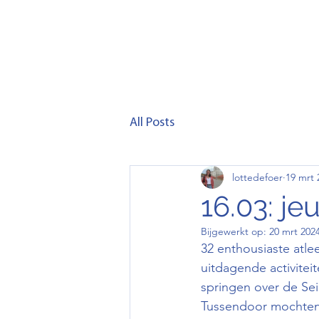
Home
Club
Lid wor
All Posts
lottedefoer
19 mrt 
16.03: j
Bijgewerkt op:
20 mrt 202
32 enthousiaste atlee
uitdagende activitei
springen over de Sei
Tussendoor mochten 