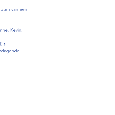
noten van een 
nne, Kevin, 
Els
itdagende 