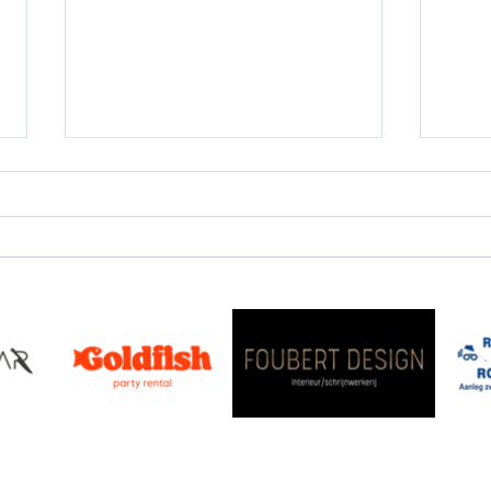
De raad van de dag: om te
groeien moet je leren
opstaan
Info