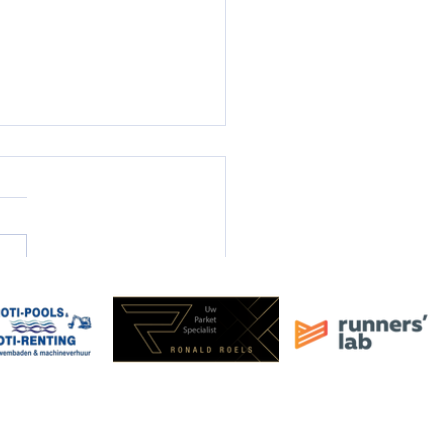
-sessie Trail-Run ACW!