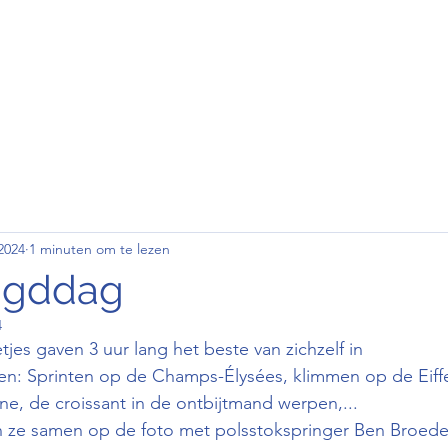
den
Wedstrijd
Contact
Clubkledij
2024
1 minuten om te lezen
eugddag
4
tjes gaven 3 uur lang het beste van zichzelf in
ten: Sprinten op de Champs-Élysées, klimmen op de Eiffe
ne, de croissant in de ontbijtmand werpen,...
ze samen op de foto met polsstokspringer Ben Broeder