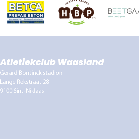
Atletiekclub Waasland
Gerard Bontinck stadion
Lange Rekstraat 28
9100 Sint-Niklaas