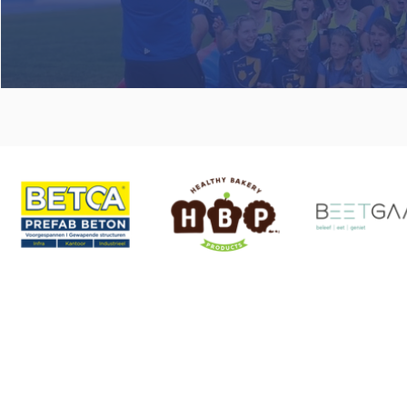
Atletiekclub Waasland
Gerard Bontinck stadion